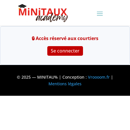
Se connecter
© 2025 — MINITAU% | Conception :
Vroooom.fr
|
Mentions légales