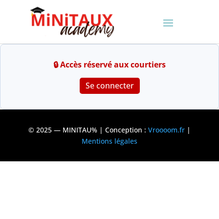
Se connecter
© 2025 — MINITAU% | Conception :
Vroooom.fr
|
Mentions légales